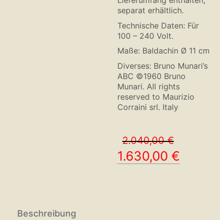
Lieferumfang enthalten,
separat erhältlich.
Technische Daten: Für
100 – 240 Volt.
Maße: Baldachin Ø 11 cm
Diverses: Bruno Munari’s
ABC ©1960 Bruno
Munari. All rights
reserved to Maurizio
Corraini srl. Italy
2.040,00
€
Ursprünglicher
Aktuell
1.630,00
€
Preis
Preis
war:
ist:
2.040,00 €
1.630,0
Beschreibung