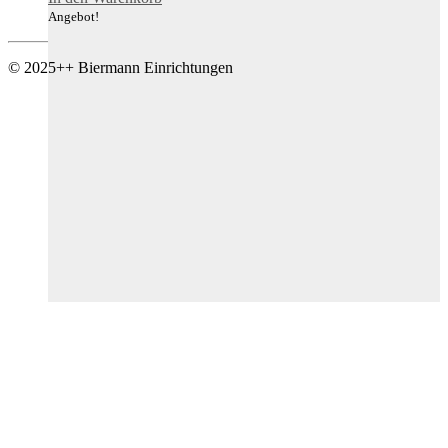
war:
ist:
Angebot!
3.600,00 €
1.998,00 €.
© 2025++ Biermann Einrichtungen