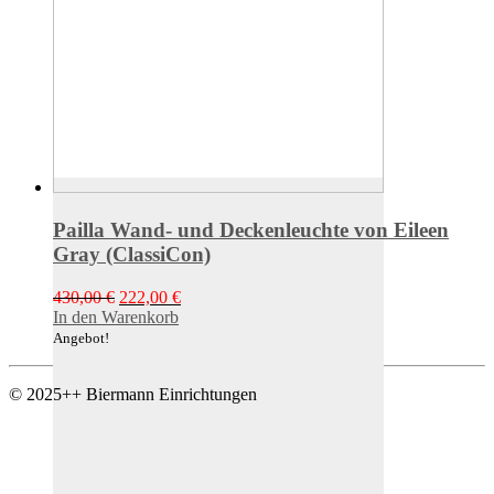
Pailla Wand- und Deckenleuchte von Eileen
Gray (ClassiCon)
Ursprünglicher
Aktueller
430,00
€
222,00
€
Preis
Preis
In den Warenkorb
war:
ist:
Angebot!
430,00 €
222,00 €.
© 2025++ Biermann Einrichtungen