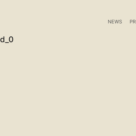
NEWS
P
od_0